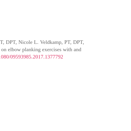
PT, DPT, Nicole L. Veldkamp, PT, DPT,
e on elbow planking exercises with and
0.1080/09593985.2017.1377792