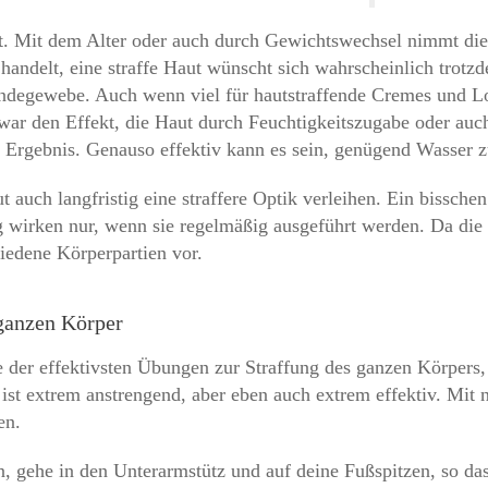
t. Mit dem Alter oder auch durch Gewichtswechsel nimmt die 
handelt, eine straffe Haut wünscht sich wahrscheinlich trotz
ndegewebe. Auch wenn viel für hautstraffende Cremes und Lo
zwar den Effekt, die Haut durch Feuchtigkeitszugabe oder auch
 Ergebnis. Genauso effektiv kann es sein, genügend Wasser zu
auch langfristig eine straffere Optik verleihen. Ein bissche
 wirken nur, wenn sie regelmäßig ausgeführt werden. Da die H
hiedene Körperpartien vor.
 ganzen Körper
e der effektivsten Übungen zur Straffung des ganzen Körpers,
g ist extrem anstrengend, aber eben auch extrem effektiv. Mit 
en.
gehe in den Unterarmstütz und auf deine Fußspitzen, so dass