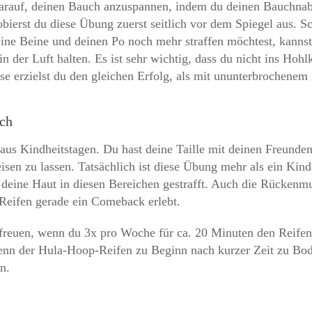
darauf, deinen Bauch anzuspannen, indem du deinen Bauchnabe
obierst du diese Übung zuerst seitlich vor dem Spiegel aus. 
e Beine und deinen Po noch mehr straffen möchtest, kannst 
 der Luft halten. Es ist sehr wichtig, dass du nicht ins Hohl
use erzielst du den gleichen Erfolg, als mit ununterbrochenem
uch
aus Kindheitstagen. Du hast deine Taille mit deinen Freund
sen zu lassen. Tatsächlich ist diese Übung mehr als ein Kind
d deine Haut in diesen Bereichen gestrafft. Auch die Rücken
Reifen gerade ein Comeback erlebt.
rfreuen, wenn du 3x pro Woche für ca. 20 Minuten den Reife
wenn der Hula-Hoop-Reifen zu Beginn nach kurzer Zeit zu Bod
en.