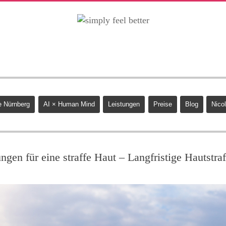
 Nürnberg
AI × Human Mind
Leistungen
Preise
Blog
Nicol
gen für eine straffe Haut – Langfristige Hautstra