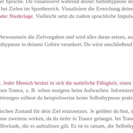
r Sprache. Du visualisierst während deiner Selbsthypnose dei
bei Zielen im Sportbereich. Visualisiere die Erreichung deine
oder Niederlage
. Vielleicht setzt du zudem sprachliche Impul
bewusstsein die Zielvorgaben und wird alles daran setzen, au
hypnose in deinem Gehirn verankert. Du wirst anschließend 
s.
Jeder Mensch besitzt in sich die natürliche Fähigkeit, eine
chen Trance, z. B. schon morgens beim Aufwachen. Informier
örungen solltest du beispielsweise keine Selbsthypnose prakt
schen Zustand für dein Ziel einzusetzen. Je geübter du bist, 
nose zweitens wirken, da du tiefer in Trance gelangst. Im Tr
lockade, die es aufzulösen gilt. Es ist es ratsam, die Selbsth