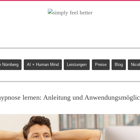
 Nürnberg
AI × Human Mind
Leistungen
Preise
Blog
Nicol
hypnose lernen: Anleitung und Anwendungsmöglic