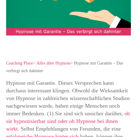
Coaching Place
>
Alles über Hypnose
>
Hypnose mit Garantie – Das
verbirgt sich dahinter
Hypnose mit Garantie. Dieses Versprechen kann
durchaus interessant klingen. Obwohl die Wirksamkeit
von Hypnose in zahlreichen wissenschaftlichen Studien
nachgewiesen wurde, haben einige Menschen noch
immer Bedenken. (1) Sie sind sich unsicher darüber,
ob
sie hypnotisierbar sind oder ob Hypnose bei ihnen
wirkt
. Selbst Empfehlungen von Freunden, die eine
erfolgreiche Hypnose hinter sich
haben, können ihre