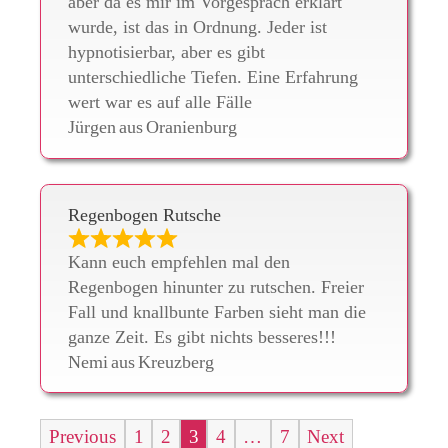
aber da es mir im Vorgespräch erklärt
wurde, ist das in Ordnung. Jeder ist
hypnotisierbar, aber es gibt
unterschiedliche Tiefen. Eine Erfahrung
wert war es auf alle Fälle
Jürgen
aus
Oranienburg
Regenbogen Rutsche
Kann euch empfehlen mal den
Regenbogen hinunter zu rutschen. Freier
Fall und knallbunte Farben sieht man die
ganze Zeit. Es gibt nichts besseres!!!
Nemi
aus
Kreuzberg
Seite
Seite
Seite
Seite
Seite
Previous
1
2
3
4
…
7
Next