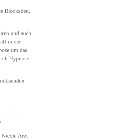
te Blockaden,
püren und auch
aft in der
pnose um das
durch Hypnose
pnotisanden
f
i Nicole Arzt