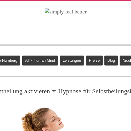
 Nürnberg
AI × Human Mind
Leistungen
Preise
Blog
Nicol
stheilung aktivieren ⭐ Hypnose für Selbstheilungs