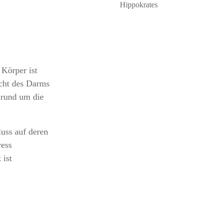
Hippokrates
 Körper ist
icht des Darms
t rund um die
luss auf deren
ress
 ist