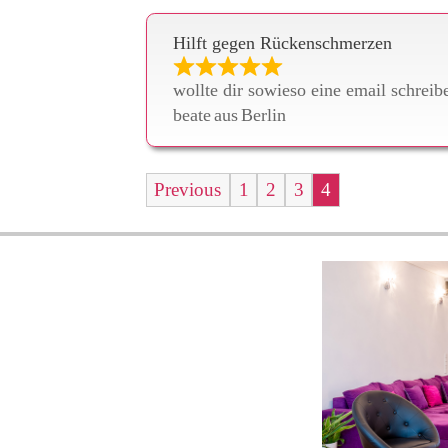
Hilft gegen Rückenschmerzen
wollte dir sowieso eine email schrei
beate
aus
Berlin
Seite
Seite
Seite
Seite
Previous
1
2
3
4