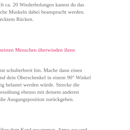
ch ca. 20 Wiederholungen kannst du das
lche Muskeln dabei beansprucht werden.
recktem Rücken.
meisten Menschen überwinden ihren
hst schulterbreit hin. Mache dann einen
und dein Oberschenkel in einem 90° Winkel
tig belastet werden würde. Strecke die
tnessübung ebenso mit deinem anderen
 die Ausgangsposition zurückgehen.
de über dem Kopf zusammen. Atme aus und