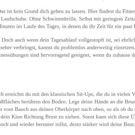
Das ist kein Grund dich gehen zu lassen. Hier findest du Fitn
e Laufschuhe. Ohne Schwimmbrille. Selbst mit geringem Zeita
Minuten im Laufe des Tages, in denen du dir Zeit für ein paa
Doch auch wenn dein Tagesablauf vollgestopft ist, sei ehrlic
seher verbringst, kannst du problemlos anderweitig einsetzen
itnessübungen sind hervorragend geeignet, wenn du zuhause de
h erreichst du mit den klassischen Sit-Ups, die du in vielen 
flächen berühren den Boden. Lege deine Hände an die Brust o
un vom Bauch aus deinen Oberkörper nach oben, so als ob du m
 dein Kinn Richtung Brust zu ziehen. Sonst kann sich diese 
och und wieder herunter rollst, desto stärker wird deine Bau