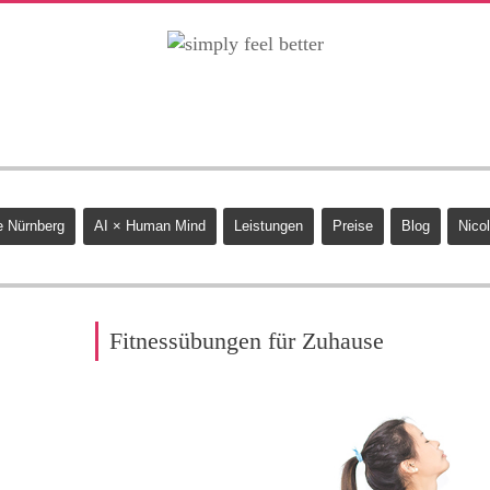
 Nürnberg
AI × Human Mind
Leistungen
Preise
Blog
Nicol
Fitnessübungen für Zuhause