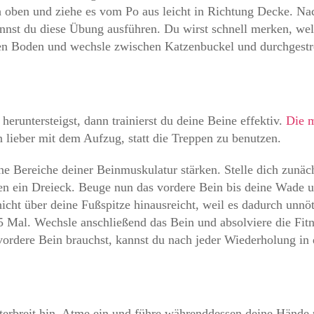
h oben und ziehe es vom Po aus leicht in Richtung Decke. Na
nnst du diese Übung ausführen. Du wirst schnell merken, we
den Boden und wechsle zwischen Katzenbuckel und durchgest
runtersteigst, dann trainierst du deine Beine effektiv.
Die 
 lieber mit dem Aufzug, statt die Treppen zu benutzen.
ne Bereiche deiner Beinmuskulatur stärken. Stelle dich zunäc
den ein Dreieck. Beuge nun das vordere Bein bis deine Wade 
icht über deine Fußspitze hinausreicht, weil es dadurch unnö
5 Mal. Wechsle anschließend das Bein und absolviere die Fi
 vordere Bein brauchst, kannst du nach jeder Wiederholung in
lterbreit hin. Atme ein und führe währenddessen deine Hän